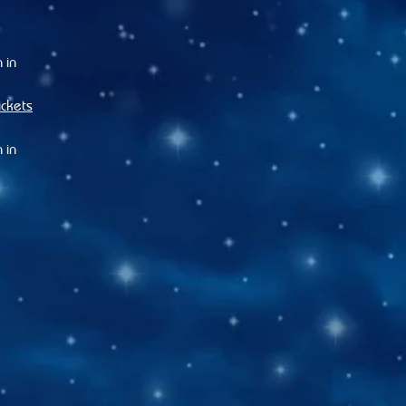
 in
ickets
 in