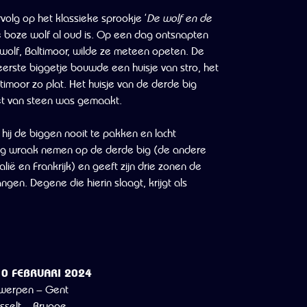
volg op het klassieke sprookje ‘
De wolf en de
boze wolf al oud is. Op een dag ontsnapten
e wolf, Baltimoor, wilde ze meteen opeten. De
eerste biggetje bouwde een huisje van stro, het
imoor zo plat. Het huisje van de derde big
het van steen was gemaakt.
 hij de biggen nooit te pakken en lacht
snog wraak nemen op de derde big (de andere
alië en Frankrijk) en geeft zijn drie zonen de
gen. Degene die hierin slaagt, krijgt als
10 FEBRUARI 2024
werpen – Gent
selt – Brugge