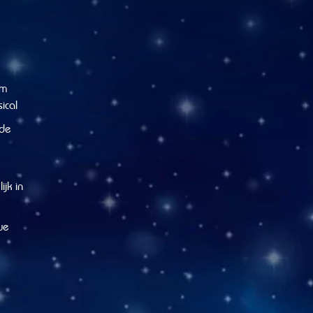
im
ical
 de
ijk in
we