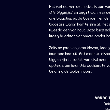
Het verhaal van de musical is een ver
drie biggetjes’
en begint wanneer de 
drie biggetjes uit de boerderij en d
biggetjes waren hem te slim af: het 
tweede een van hout. Deze blies Balt
kreeg hij echter niet omver, omdat 
Zelfs na jaren en jaren blazen, kreeg
iedereen hem uit. Baltimoor wil al
biggen zijn inmiddels verhuisd naar It
opdracht om haar drie dochters te van
beloning de wolvenhoorn.
VANAF 
Ant
Has