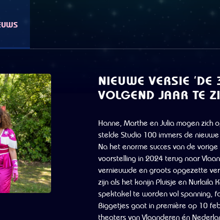
EUWS
NIEUWE VERSIE ‘DE 
VOLGEND JAAR TE Z
Hanne, Marthe en Julia mogen zich 
stelde Studio 100 immers de nieuwe v
Na het enorme succes van de vorige 
voorstelling in 2024 terug naar Vlaa
vernieuwde en groots opgezette versi
zijn als het konijn Pluisje en Nurlai
spektakel te worden vol spanning, f
Biggetjes gaat in première op 10 feb
theaters van Vlaanderen én Nederla