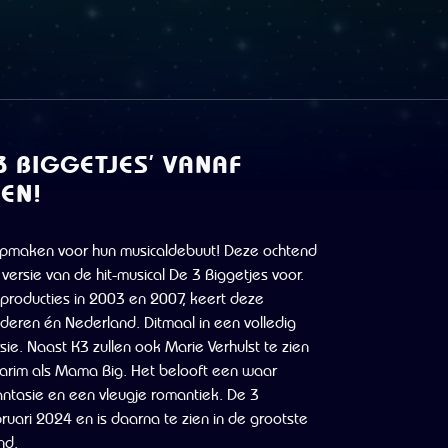
3 BIGGETJES’ VANAF
IEN!
opmaken voor hun musicaldebuut! Deze ochtend
ersie van de hit-musical De 3 Biggetjes voor.
producties in 2003 en 2007, keert deze
nderen én Nederland. Ditmaal in een volledig
e. Naast K3 zullen ook Marie Verhulst te zien
la Karim als Mama Big. Het belooft een waar
antasie en een vleugje romantiek. De 3
ruari 2024 en is daarna te zien in de grootste
nd.