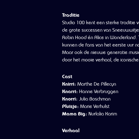
Traditie
Studio 100 kent een sterke traditie 
de grote successen van Sneeuwwitje
Robin Hood én Alice in Wonderland. 
kunnen de fans van het eerste uur na
Maar ook de nieuwe generatie musica
door het mooie verhaal, de iconische
Cast
Knirri:
Marthe De Pillecyn
Knarri:
Hanne Verbruggen
Knorri:
Julia Boschman
Pluisje:
Marie Verhulst
Mama
Big:
Nurlalia Karim
Verhaal